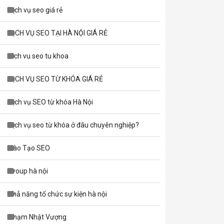
Dịch vụ seo giá rẻ
DỊCH VỤ SEO TẠI HÀ NỘI GIÁ RẺ
dich vu seo tu khoa
DỊCH VỤ SEO TỪ KHÓA GIÁ RẺ
Dịch vụ SEO từ khóa Hà Nội
Dịch vụ seo từ khóa ở đâu chuyên nghiệp?
Seo từ khóa
Đào Tạo SEO
Group hà nội
Khẳ năng tổ chức sự kiện hà nội
Phạm Nhật Vượng