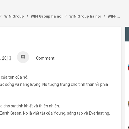
›
›
›
›
WIN Group
WIN Group ha noi
WIN Group hà nội
WIN-Group
comment
, 2013
1 Comment
 của tên của nó.
ức sống và năng lượng. Nó tượng trưng cho tinh thần về phía
g cho sự tinh khiết và thiên nhiên.
arth Green. Nó là viết tắt của Young, sáng tạo và Everlasting.