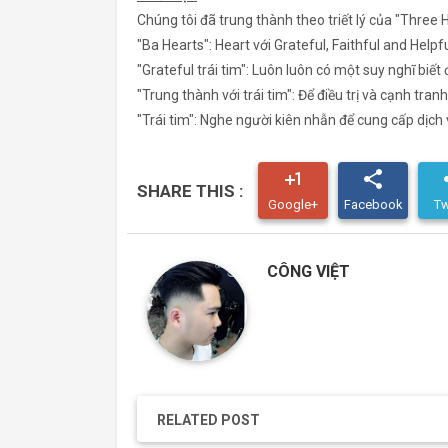
Chúng tôi đã trung thành theo triết lý của "Three
"Ba Hearts": Heart với Grateful, Faithful and Helpfu
"Grateful trái tim": Luôn luôn có một suy nghĩ biết 
"Trung thành với trái tim": Để ​​điều trị và cạnh tr
"Trái tim": Nghe người kiên nhẫn để cung cấp dịch 
plus_one
share
s
SHARE THIS :
Google+
Facebook
Tw
CÔNG VIỆT
RELATED POST