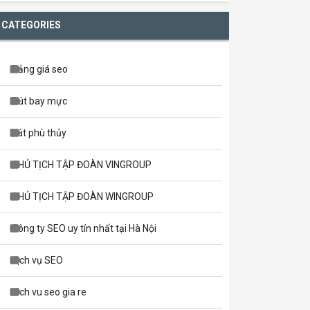
CATEGORIES
Bảng giá seo
Bút bay mực
bút phù thủy
CHỦ TỊCH TẬP ĐOÀN VINGROUP
CHỦ TỊCH TẬP ĐOÀN WINGROUP
Công ty SEO uy tín nhất tại Hà Nội
dịch vụ SEO
dich vu seo gia re