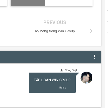
PREVIOUS
chevron_right
Kỹ năng trong Win Group
more_vert
person
Công Việt
TẬP ĐOÀN WIN GROUP
Balas