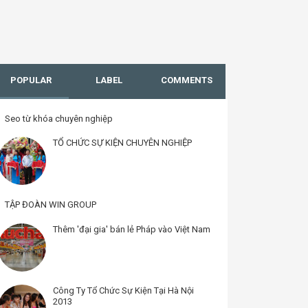
›
›
wingroup.asia
TẬP ĐOÀN WIN GROUP
POPULAR
LABEL
COMMENTS
Seo từ khóa chuyên nghiệp
TỔ CHỨC SỰ KIỆN CHUYÊN NGHIỆP
TẬP ĐOÀN WIN GROUP
Thêm 'đại gia' bán lẻ Pháp vào Việt Nam
Công Ty Tổ Chức Sự Kiện Tại Hà Nội
2013