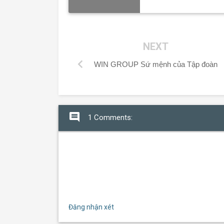
NEXT
chevron_left
WIN GROUP Sứ mệnh của Tập đoàn
comment
1 Comments:
Đăng nhận xét