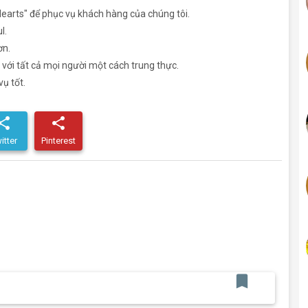
 Hearts" để phục vụ khách hàng của chúng tôi.
l.
ơn.
anh với tất cả mọi người một cách trung thực.
vụ tốt.
hare
share
itter
Pinterest
bookmark