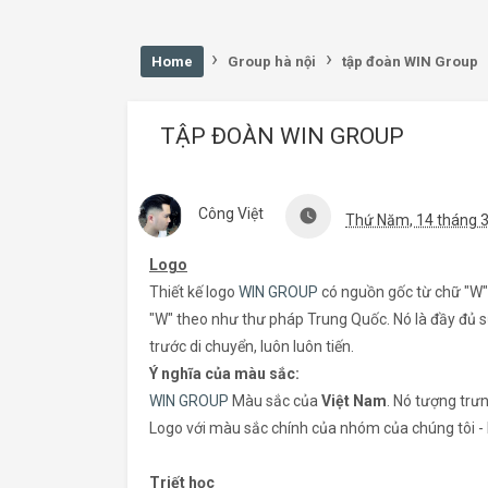
›
›
Home
Group hà nội
tập đoàn WIN Group
TẬP ĐOÀN WIN GROUP
Công Việt
watch_later
Thứ Năm, 14 tháng 3
Logo
Thiết kế logo
WIN GROUP
có nguồn gốc từ chữ "W"
"W" theo như thư pháp Trung Quốc. Nó là đầy đủ s
trước di chuyển, luôn luôn tiến.
Ý nghĩa của màu sắc:
WIN GROUP
Màu sắc của
Việt Nam
. Nó tượng trưn
Logo với màu sắc chính của nhóm của chúng tôi - E
Triết học