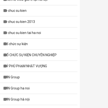
to chuc su kien
to chuc su kien 2013
to chuc su kien tai ha noi
Tổ chức sự kiện
TỔ CHỨC SỰ KIỆN CHUYÊN NGHIỆP
TỶ PHÚ PHẠM NHẬT VƯỢNG
WIN Group
WIN Group ha noi
WIN Group hà nội