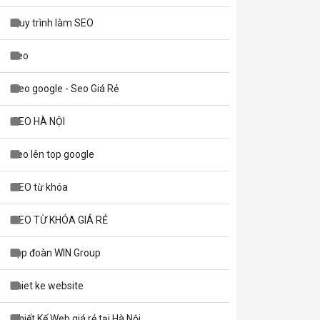
Quy trình làm SEO
seo
Seo google - Seo Giá Rẻ
SEO HÀ NỘI
seo lên top google
SEO từ khóa
SEO TỪ KHÓA GIÁ RẺ
tập đoàn WIN Group
thiet ke website
Thiết Kế Web giá rẻ tại Hà Nội