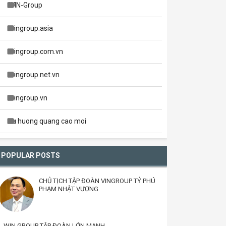
WIN-Group
wingroup.asia
wingroup.com.vn
wingroup.net.vn
wingroup.vn
xu huong quang cao moi
POPULAR POSTS
CHỦ TỊCH TẬP ĐOÀN VINGROUP TỶ PHÚ
PHẠM NHẬT VƯỢNG
WIN GROUP TẬP ĐOÀN LỚN MẠNH